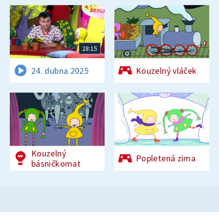
28:15
24. dubna 2025
Kouzelný vláček
Kouzelný
Popletená zima
básničkomat