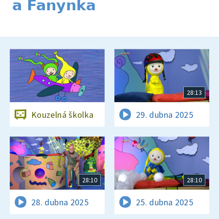
a Fanynka
28:13
Kouzelná školka
29. dubna 2025
28:10
28:10
28. dubna 2025
25. dubna 2025