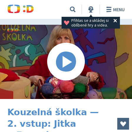
MENU
Přihlas se a ukládej si 
oblíbené hry a videa.
Kouzelná školka —
2. vstup: Jitka