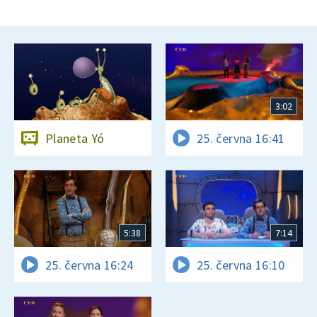
3:02
Planeta Yó
25. června 16:41
5:38
7:14
25. června 16:24
25. června 16:10