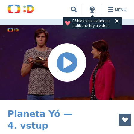
MENU
Přihlas se a ukládej si 
oblíbené hry a videa.
Planeta Yó —
4. vstup