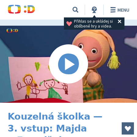
MENU
Přihlas se a ukládej si 
oblíbené hry a videa.
Kouzelná školka —
3. vstup: Majda