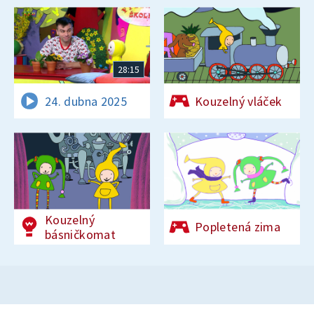
28:15
24. dubna 2025
Kouzelný vláček
Kouzelný
Popletená zima
básničkomat