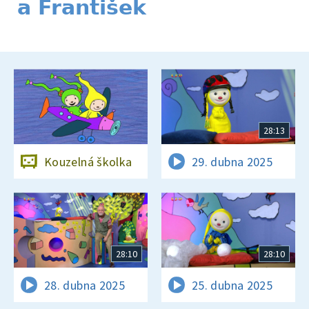
a František
28:13
Kouzelná školka
29. dubna 2025
28:10
28:10
28. dubna 2025
25. dubna 2025