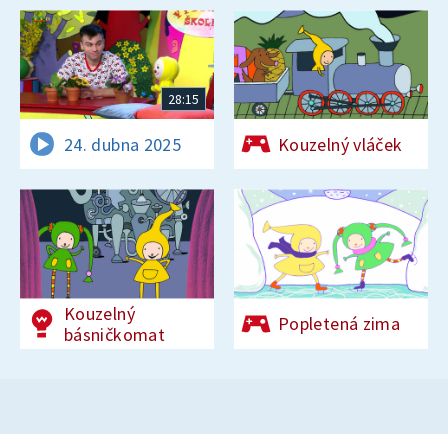
28:15
24. dubna 2025
Kouzelný vláček
Kouzelný
Popletená zima
básničkomat