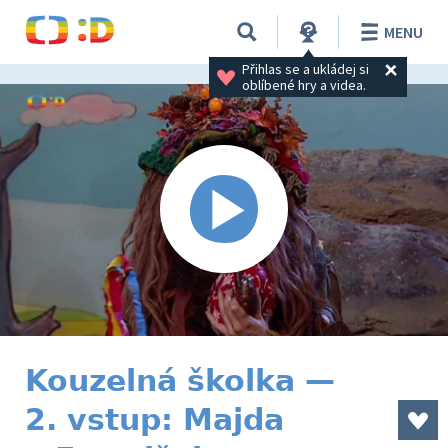
MENU
Přihlas se a ukládej si 
oblíbené hry a videa.
Kouzelná školka —
2. vstup: Majda