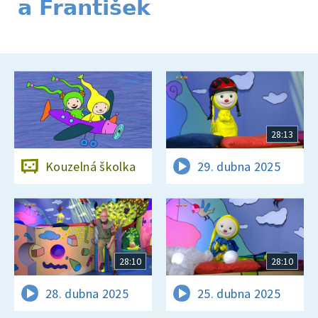
a František
28:13
Kouzelná školka
29. dubna 2025
28:10
28:10
28. dubna 2025
25. dubna 2025