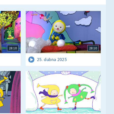
28:10
28:10
25. dubna 2025