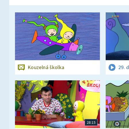
Kouzelná školka
29. 
28:15