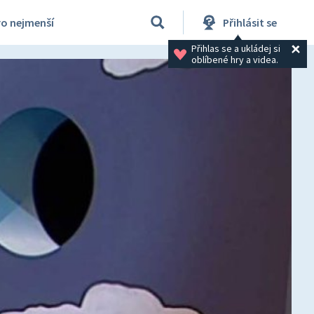
ro nejmenší
Přihlásit se
Přihlas se a ukládej si 
oblíbené hry a videa.