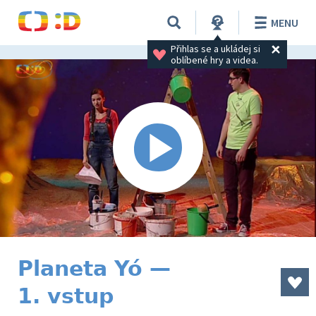
MENU
Přihlas se a ukládej si 
oblíbené hry a videa.
Planeta Yó —
1. vstup