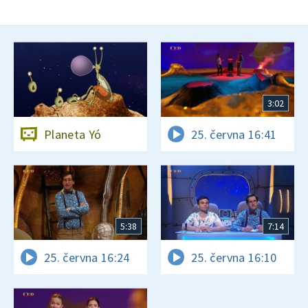
3:02
Planeta Yó
25. června 16:41
5:38
7:14
25. června 16:24
25. června 16:10