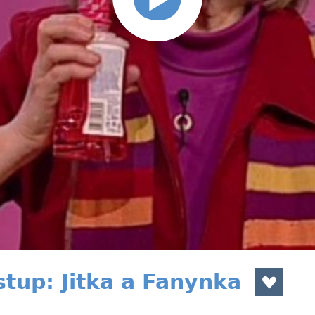
stup: Jitka a Fanynka