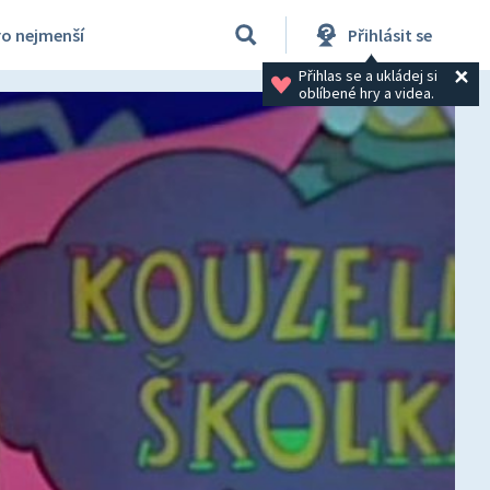
ro nejmenší
Přihlásit se
Přihlas se a ukládej si 
oblíbené hry a videa.