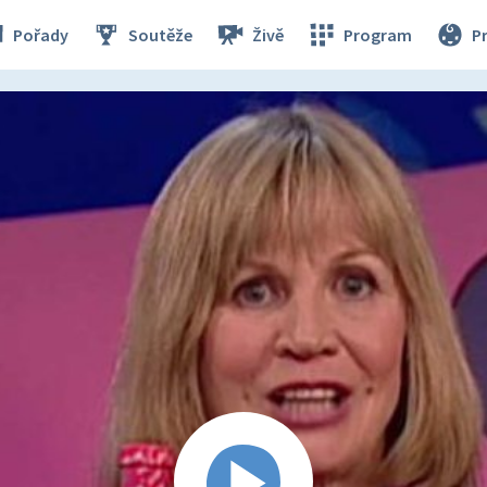
Pořady
Soutěže
Živě
Program
P