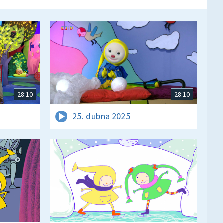
28:10
28:10
25. dubna 2025