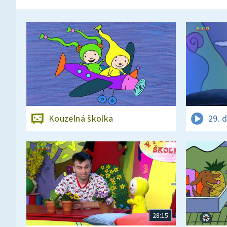
Kouzelná školka
29. 
28:15