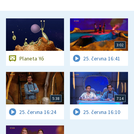
3:02
Planeta Yó
25. června 16:41
5:38
7:14
25. června 16:24
25. června 16:10