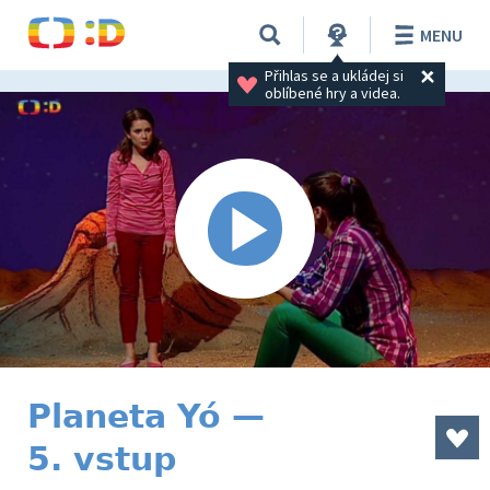
MENU
Přihlas se a ukládej si 
oblíbené hry a videa.
Planeta Yó —
5. vstup