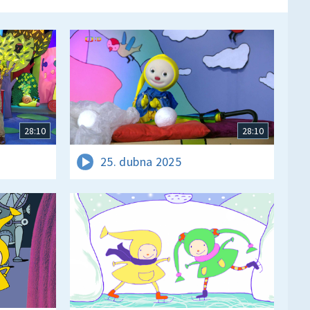
28:10
28:10
25. dubna 2025