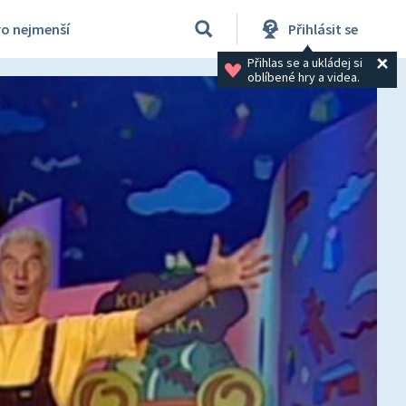
ro nejmenší
Přihlásit se
Přihlas se a ukládej si 
oblíbené hry a videa.