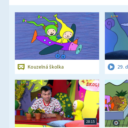
Kouzelná školka
29. 
28:15