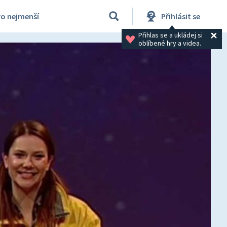
ro nejmenší
Přihlásit se
Přihlas se a ukládej si 
oblíbené hry a videa.