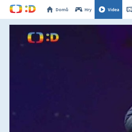
Domů
Hry
Videa