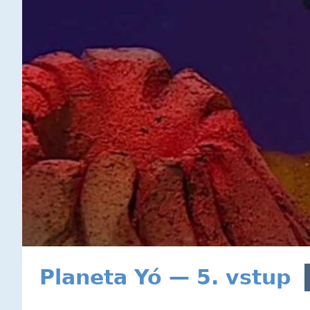
Planeta Yó — 5. vstup