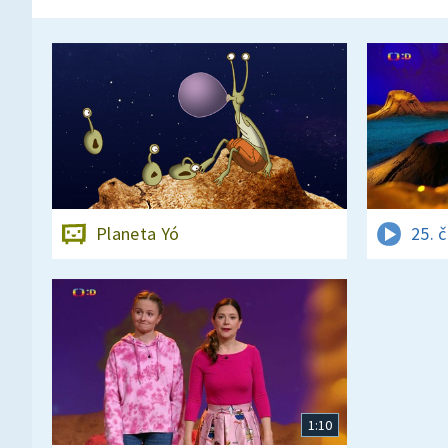
Planeta Yó
25. 
1:10