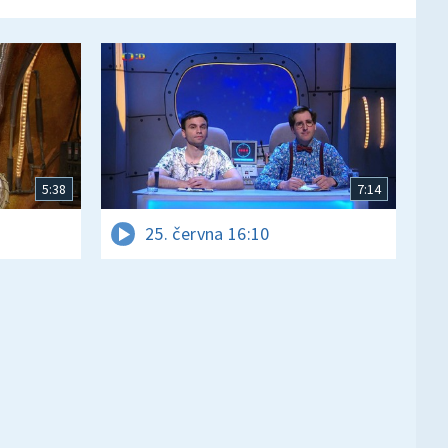
5:38
7:14
25. června 16:10