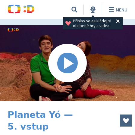
MENU
Přihlas se a ukládej si 
oblíbené hry a videa.
Planeta Yó —
5. vstup