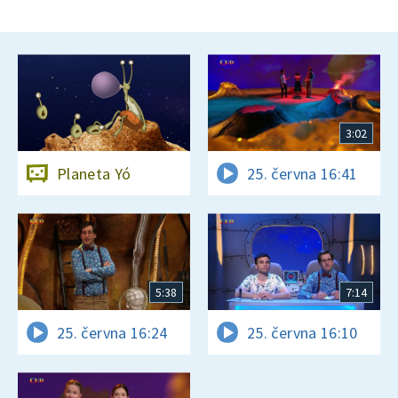
3:02
Planeta Yó
25. června 16:41
5:38
7:14
25. června 16:24
25. června 16:10