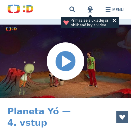
MENU
Přihlas se a ukládej si 
oblíbené hry a videa.
Planeta Yó —
4. vstup