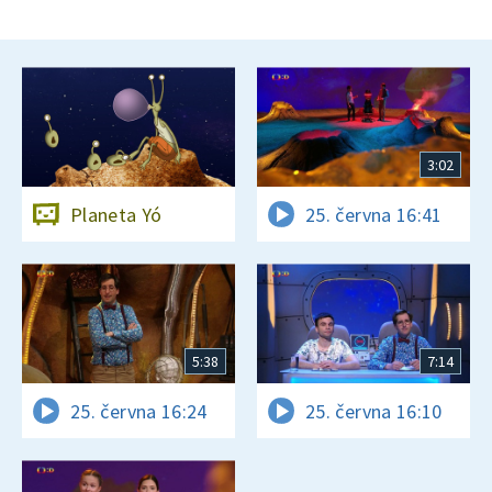
3:02
Planeta Yó
25. června 16:41
5:38
7:14
25. června 16:24
25. června 16:10