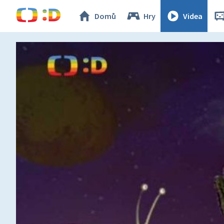
Domů
Hry
Videa