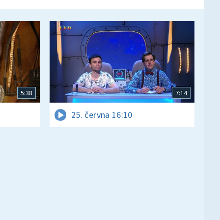
5:38
7:14
25. června 16:10