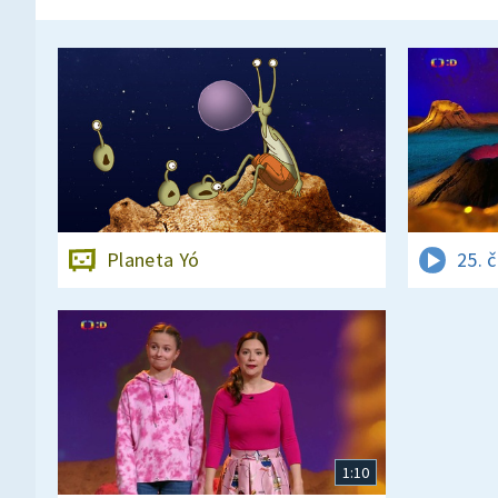
Planeta Yó
25. 
1:10