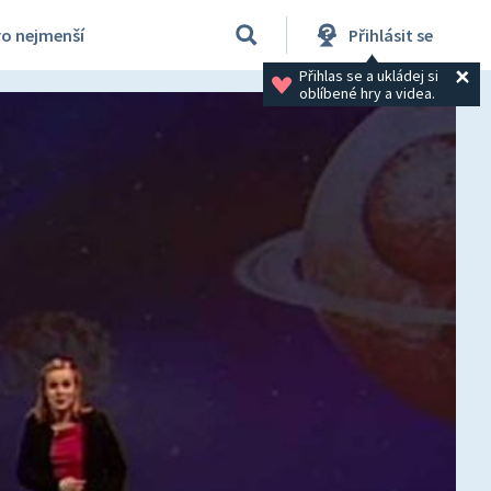
ro nejmenší
Přihlásit se
Přihlas se a ukládej si 
oblíbené hry a videa.