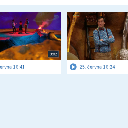
3:02
června 16:41
25. června 16:24