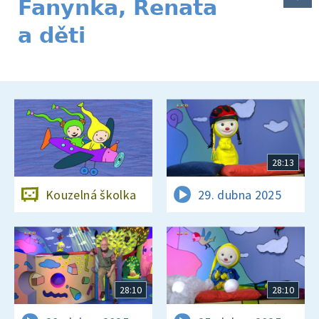
Fanynka, Renata
a děti
28:13
Kouzelná školka
29. dubna 2025
28:10
28:10