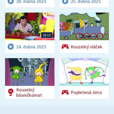
28. dubna 2025
25. dubna 2025
28:15
24. dubna 2025
Kouzelný vláček
Kouzelný
Popletená zima
básničkomat