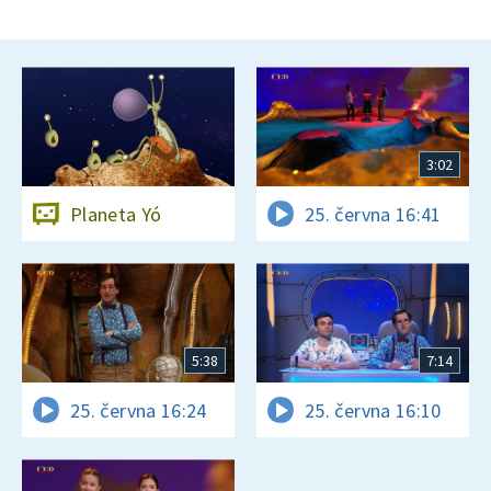
3:02
Planeta Yó
25. června 16:41
5:38
7:14
25. června 16:24
25. června 16:10