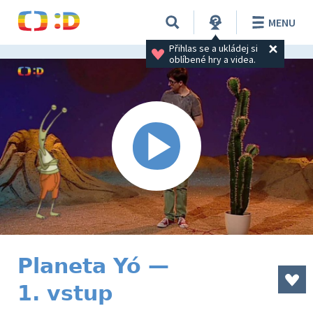
MENU
Přihlas se a ukládej si 
oblíbené hry a videa.
Planeta Yó —
1. vstup