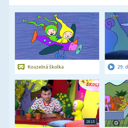
Kouzelná školka
29. 
28:15