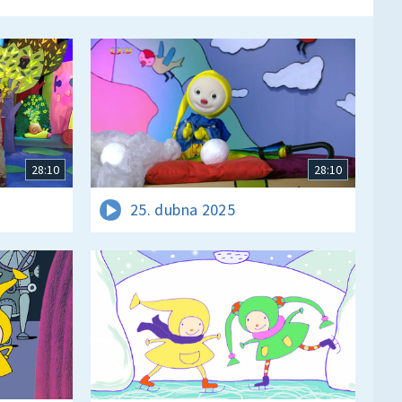
28:10
28:10
25. dubna 2025