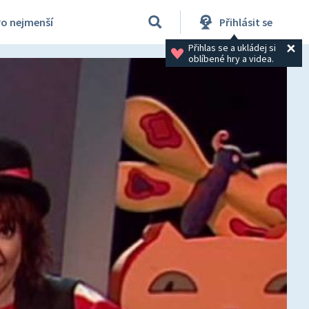
ro nejmenší
Přihlásit se
Přihlas se a ukládej si 
oblíbené hry a videa.