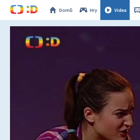
Domů
Hry
Videa