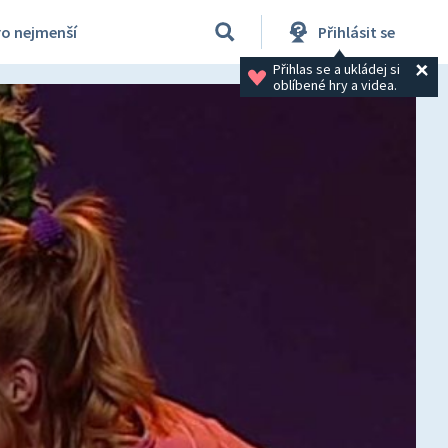
ro nejmenší
Přihlásit se
Přihlas se a ukládej si 
oblíbené hry a videa.