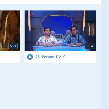
5:38
7:14
25. června 16:10