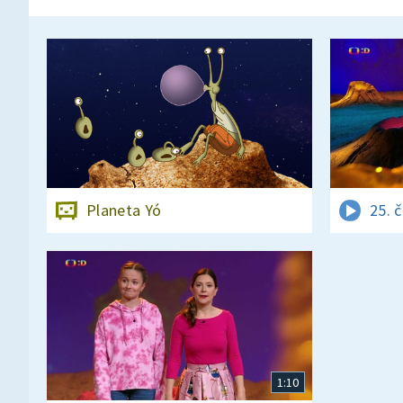
Planeta Yó
25. 
1:10