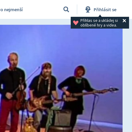
ro nejmenší
Přihlásit se
Přihlas se a ukládej si 
oblíbené hry a videa.