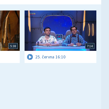
5:38
7:14
25. června 16:10