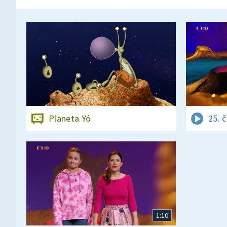
Planeta Yó
25. 
1:10