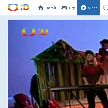
Domů
Hry
Videa