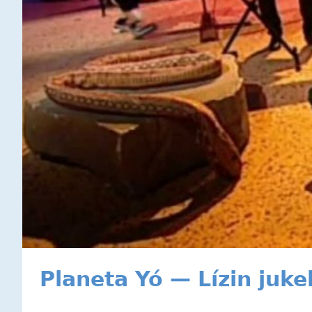
Planeta Yó — Lízin juk