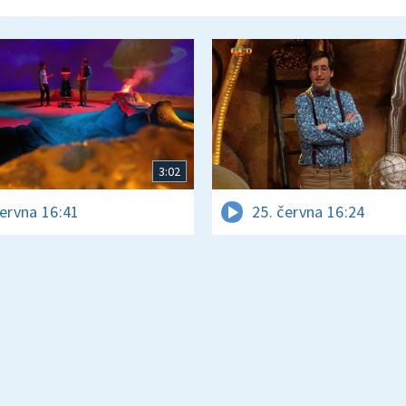
3:02
června 16:41
25. června 16:24