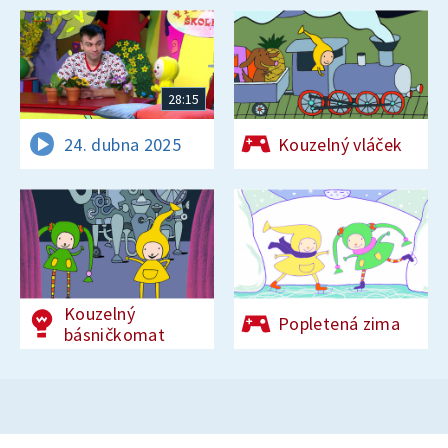
28:15
24. dubna 2025
Kouzelný vláček
Kouzelný
Popletená zima
básničkomat