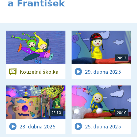
a František
28:13
Kouzelná školka
29. dubna 2025
28:10
28:10
28. dubna 2025
25. dubna 2025