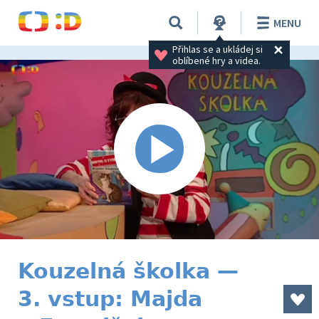
MENU
Přihlas se a ukládej si 
oblíbené hry a videa.
Kouzelná školka —
3. vstup: Majda