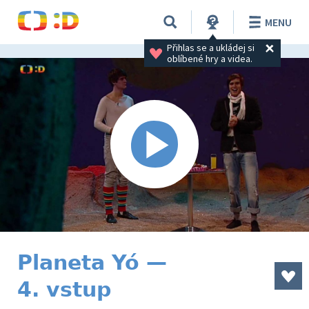
MENU
Přihlas se a ukládej si 
oblíbené hry a videa.
Planeta Yó —
4. vstup