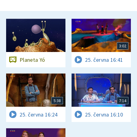
3:02
Planeta Yó
25. června 16:41
5:38
7:14
25. června 16:24
25. června 16:10