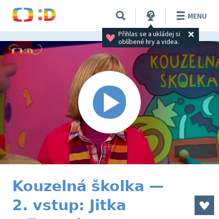
MENU
Přihlas se a ukládej si 
oblíbené hry a videa.
Kouzelná školka —
2. vstup: Jitka