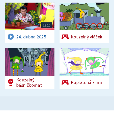
28:15
24. dubna 2025
Kouzelný vláček
Kouzelný
Popletená zima
básničkomat