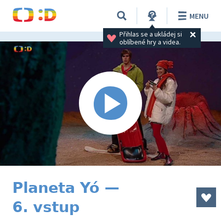
MENU
Přihlas se a ukládej si 
oblíbené hry a videa.
Planeta Yó —
6. vstup