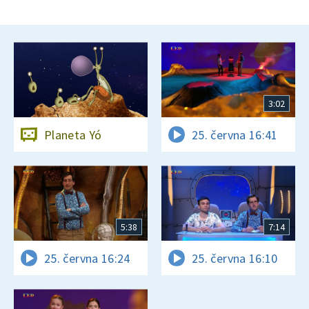
3:02
Planeta Yó
25. června 16:41
5:38
7:14
25. června 16:24
25. června 16:10