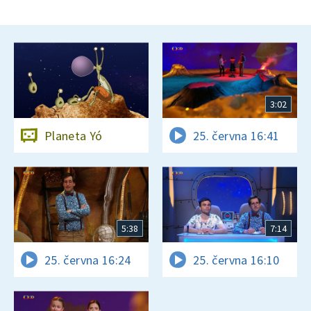
3:02
Planeta Yó
25. června 16:41
5:38
7:14
25. června 16:24
25. června 16:10