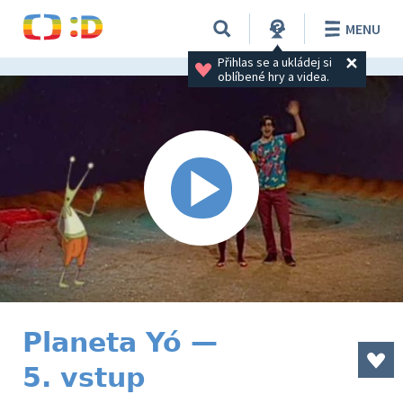
MENU
Přihlas se a ukládej si 
oblíbené hry a videa.
Planeta Yó —
5. vstup