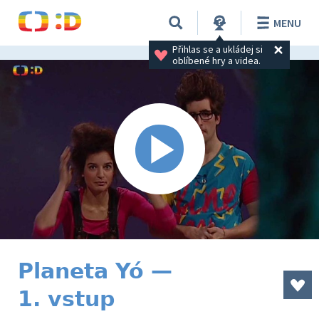
MENU
Přihlas se a ukládej si 
oblíbené hry a videa.
Planeta Yó —
1. vstup