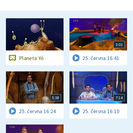
3:02
Planeta Yó
25. června 16:41
5:38
7:14
25. června 16:24
25. června 16:10