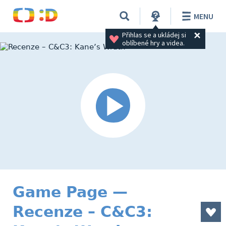
MENU
Přihlas se a ukládej si 
oblíbené hry a videa.
Game Page —
Recenze – C&C3: