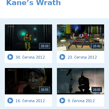
Kane’s Wrath
25:33
25:42
30. června 2012
23. června 2012
25:55
26:05
16. června 2012
9. června 2012