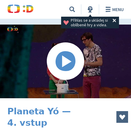
MENU
Přihlas se a ukládej si 
oblíbené hry a videa.
Planeta Yó —
4. vstup