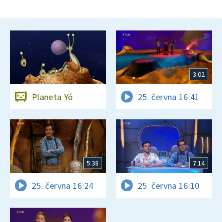
3:02
Planeta Yó
25. června 16:41
5:38
7:14
25. června 16:24
25. června 16:10