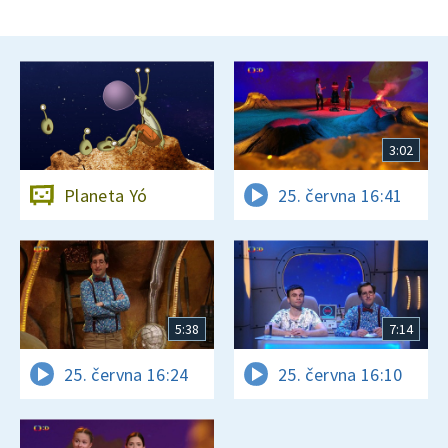
3:02
Planeta Yó
25. června 16:41
5:38
7:14
25. června 16:24
25. června 16:10