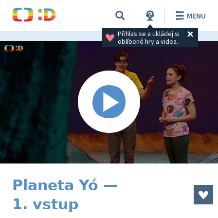
MENU
Přihlas se a ukládej si 
oblíbené hry a videa.
Planeta Yó —
1. vstup