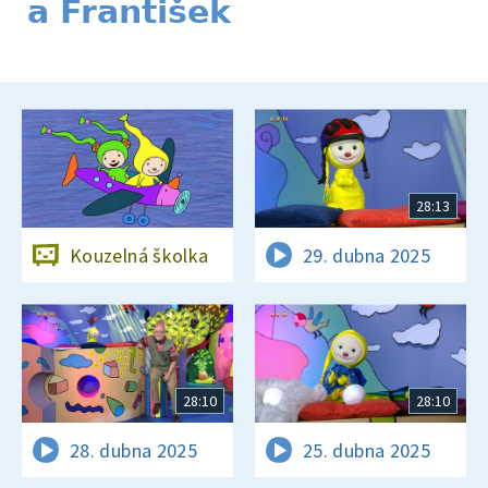
a František
28:13
Kouzelná školka
29. dubna 2025
28:10
28:10
28. dubna 2025
25. dubna 2025