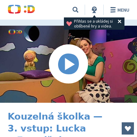
MENU
Přihlas se a ukládej si 
oblíbené hry a videa.
Kouzelná školka —
3. vstup: Lucka