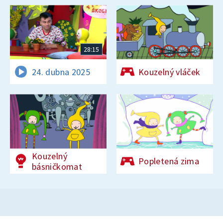
28:15
24. dubna 2025
Kouzelný vláček
Kouzelný
Popletená zima
básničkomat