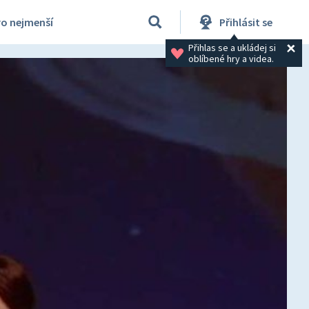
ro nejmenší
Přihlásit se
Přihlas se a ukládej si 
oblíbené hry a videa.