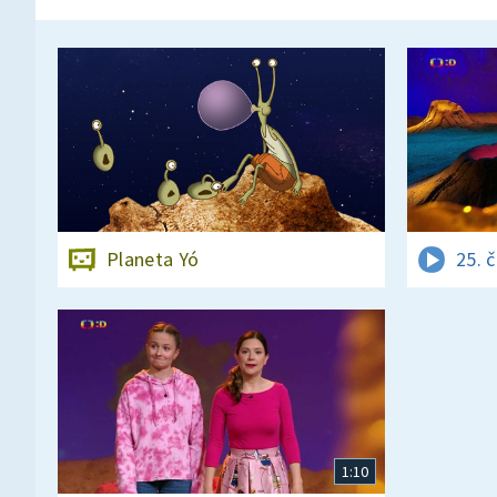
Planeta Yó
25. 
1:10