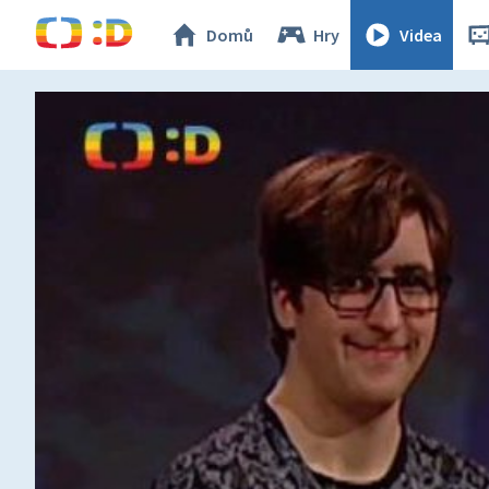
Domů
Hry
Videa