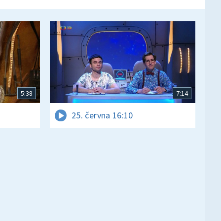
5:38
7:14
25. června 16:10