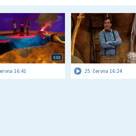
3:02
června 16:41
25. června 16:24