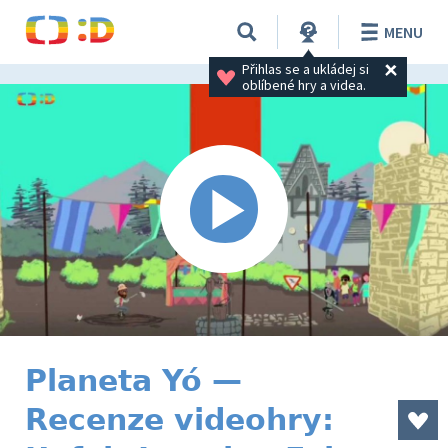
MENU
Přihlas se a ukládej si 
oblíbené hry a videa.
Planeta Yó —
Recenze videohry: