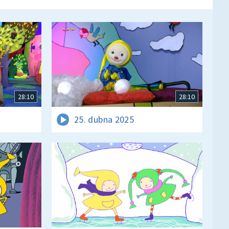
28:10
28:10
25. dubna 2025