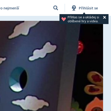
ro nejmenší
Přihlásit se
Přihlas se a ukládej si 
oblíbené hry a videa.