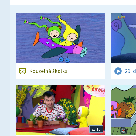
Kouzelná školka
29. 
28:15