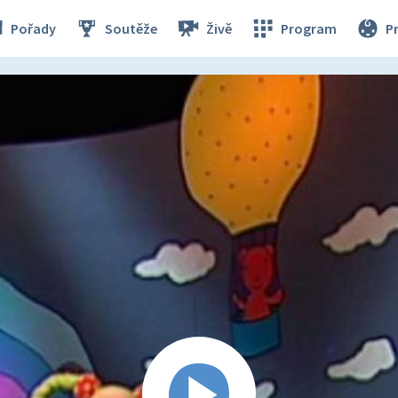
Pořady
Soutěže
Živě
Program
P