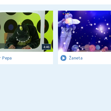
4:46
r Pepa
Žaneta