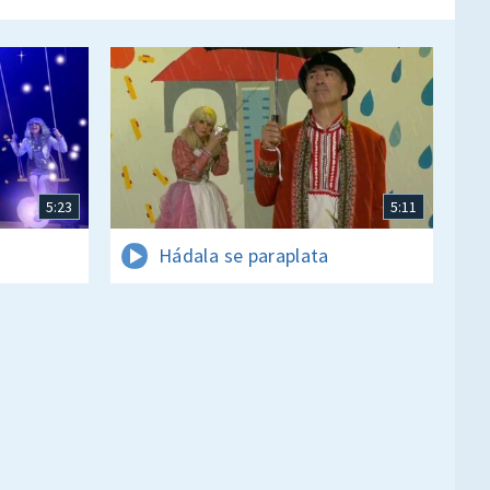
5:23
5:11
Hádala se paraplata