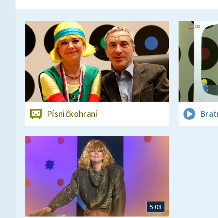
Písničkohraní
Brat
5:08