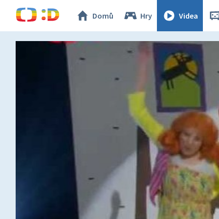
Domů
Hry
Videa