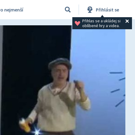
ro nejmenší
Přihlásit se
Přihlas se a ukládej si 
oblíbené hry a videa.