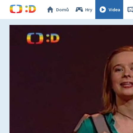
Domů
Hry
Videa