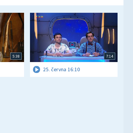
5:38
7:14
25. června 16:10