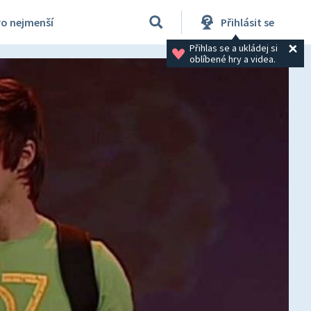
ro nejmenší
Přihlásit se
Přihlas se a ukládej si 
oblíbené hry a videa.