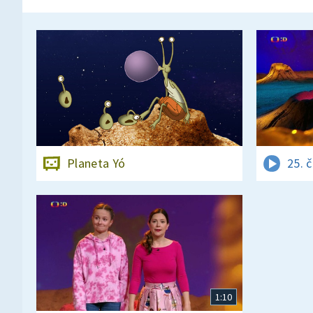
Planeta Yó
25. 
1:10