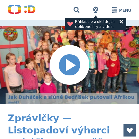
MENU
Přihlas se a ukládej si 
oblíbené hry a videa.
Zprávičky —
Listopadoví výherci