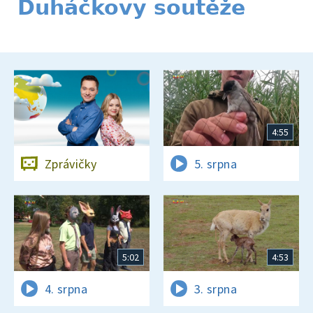
Duháčkovy soutěže
4:55
Zprávičky
5. srpna
5:02
4:53
4. srpna
3. srpna