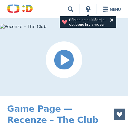
MENU
Přihlas se a ukládej si 
oblíbené hry a videa.
Game Page —
Recenze – The Club