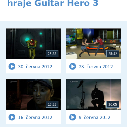
hraje Guitar Hero 3
25:33
25:42
30. června 2012
23. června 2012
25:55
26:05
16. června 2012
9. června 2012