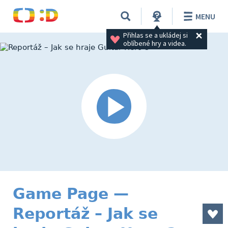
MENU
Přihlas se a ukládej si 
oblíbené hry a videa.
Game Page —
Reportáž – Jak se