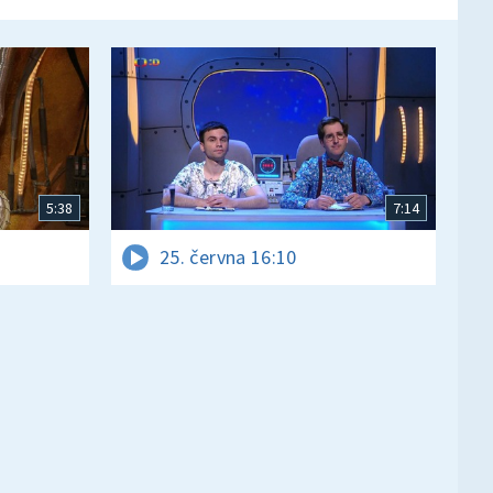
5:38
7:14
25. června 16:10