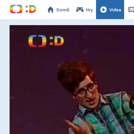
Domů
Hry
Videa