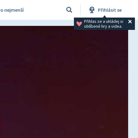
ro nejmenší
Přihlásit se
Přihlas se a ukládej si 
oblíbené hry a videa.