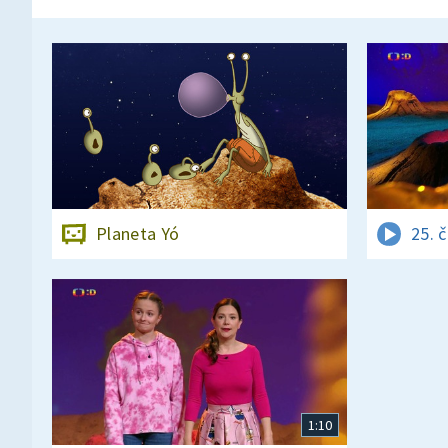
Planeta Yó
25. 
1:10