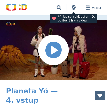
MENU
Přihlas se a ukládej si 
oblíbené hry a videa.
Planeta Yó —
4. vstup