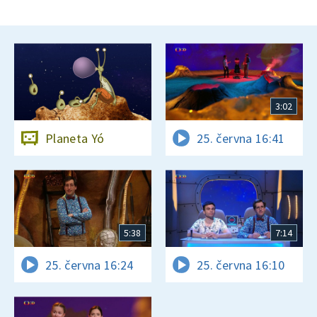
3:02
Planeta Yó
25. června 16:41
5:38
7:14
25. června 16:24
25. června 16:10