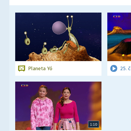
Planeta Yó
25. 
1:10