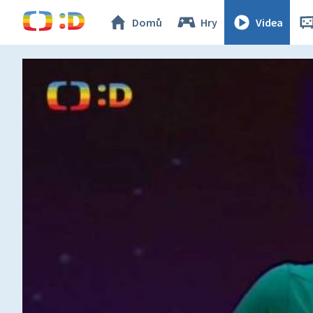
Domů
Hry
Videa