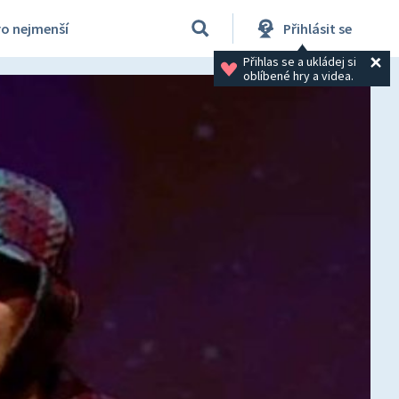
ro nejmenší
Přihlásit se
Přihlas se a ukládej si 
oblíbené hry a videa.