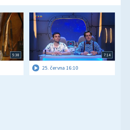
5:38
7:14
25. června 16:10