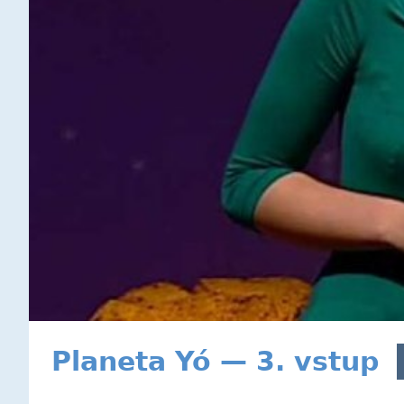
Planeta Yó — 3. vstup