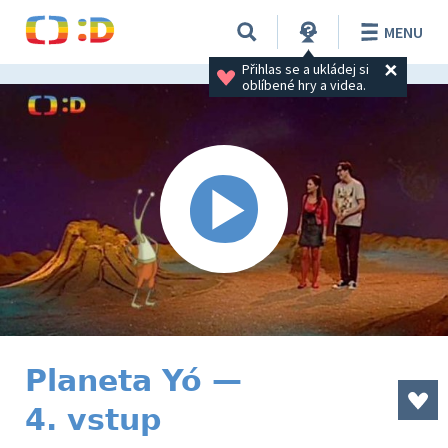
MENU
Přihlas se a ukládej si 
oblíbené hry a videa.
Planeta Yó —
4. vstup