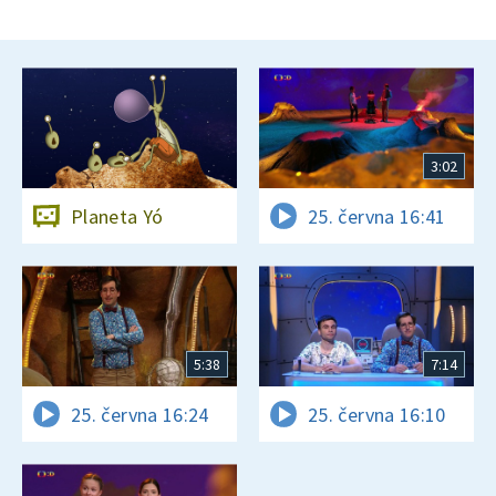
3:02
Planeta Yó
25. června 16:41
5:38
7:14
25. června 16:24
25. června 16:10