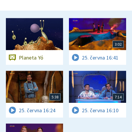
3:02
Planeta Yó
25. června 16:41
5:38
7:14
25. června 16:24
25. června 16:10