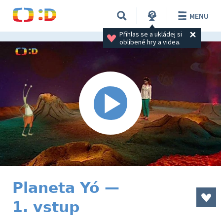
MENU
Přihlas se a ukládej si 
oblíbené hry a videa.
Planeta Yó —
1. vstup