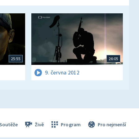
25:55
26:05
9. června 2012
Soutěže
Živě
Program
Pro nejmenší