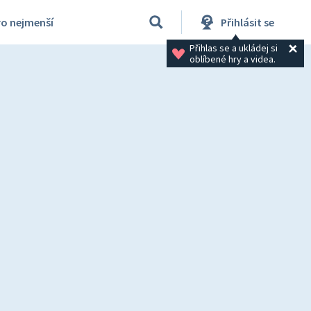
ro nejmenší
Přihlásit se
Přihlas se a ukládej si 
oblíbené hry a videa.