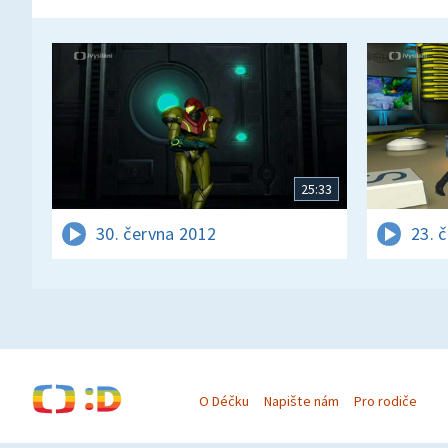
25:33
30. června 2012
23. 
O Déčku
Napište nám
Pro rodiče