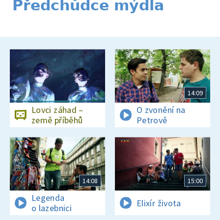
Předchůdce mýdla
14:09
Lovci záhad –
O zvonění na
země příběhů
Petrově
14:08
15:00
Legenda
Elixír života
o lazebnici