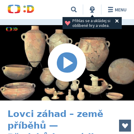
MENU
Přihlas se a ukládej si 
oblíbené hry a videa.
Lovci záhad – země
příběhů —