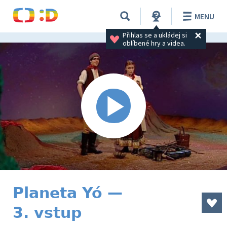
MENU
Přihlas se a ukládej si 
oblíbené hry a videa.
Planeta Yó —
3. vstup