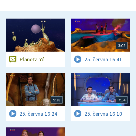
3:02
Planeta Yó
25. června 16:41
5:38
7:14
25. června 16:24
25. června 16:10