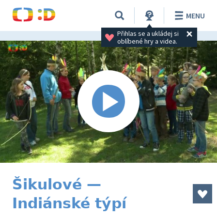
MENU
Přihlas se a ukládej si 
oblíbené hry a videa.
Šikulové —
Indiánské týpí