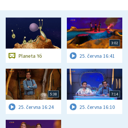
3:02
Planeta Yó
25. června 16:41
5:38
7:14
25. června 16:24
25. června 16:10