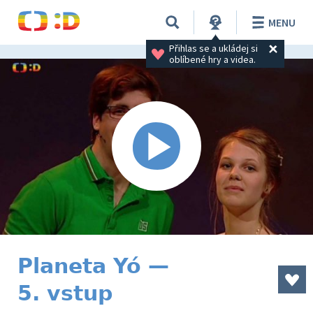
MENU
Přihlas se a ukládej si 
oblíbené hry a videa.
Planeta Yó —
5. vstup