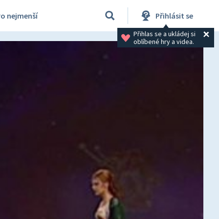
ro nejmenší
Přihlásit se
Přihlas se a ukládej si 
oblíbené hry a videa.