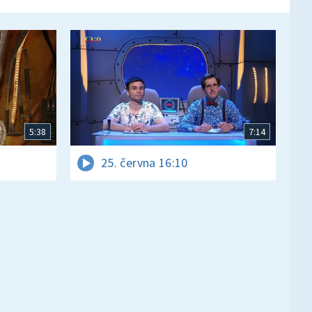
5:38
7:14
25. června 16:10