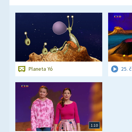
Planeta Yó
25. 
1:10