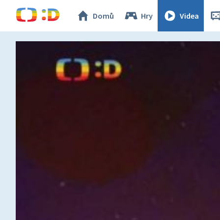
Domů
Hry
Videa