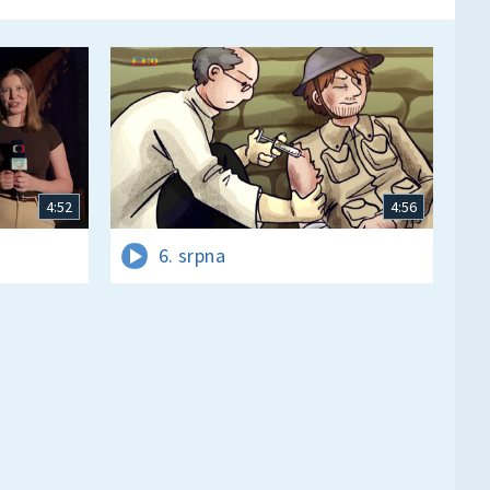
4:52
4:56
6. srpna