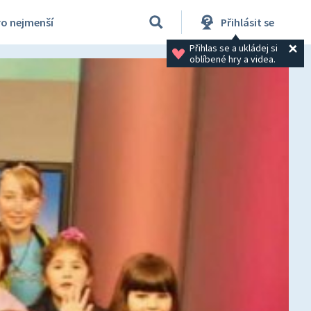
ro nejmenší
Přihlásit se
Přihlas se a ukládej si 
oblíbené hry a videa.