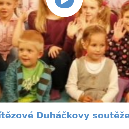
ítězové Duháčkovy soutěž