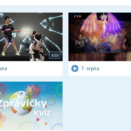
4:59
rpna
7. srpna