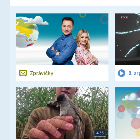
Zprávičky
8. s
4:55