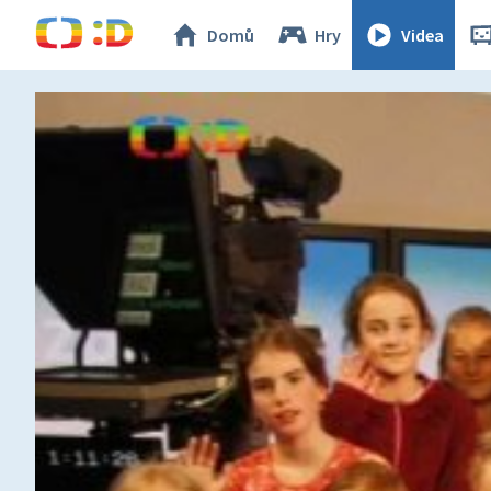
Domů
Hry
Videa