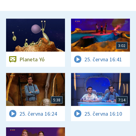
3:02
Planeta Yó
25. června 16:41
5:38
7:14
25. června 16:24
25. června 16:10