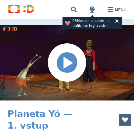
MENU
Přihlas se a ukládej si 
oblíbené hry a videa.
Planeta Yó —
1. vstup