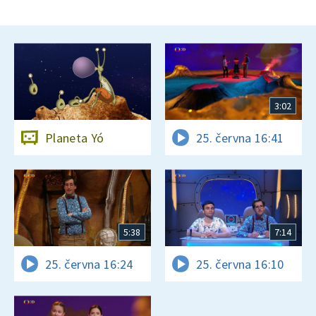
3:02
Planeta Yó
25. června 16:41
5:38
7:14
25. června 16:24
25. června 16:10