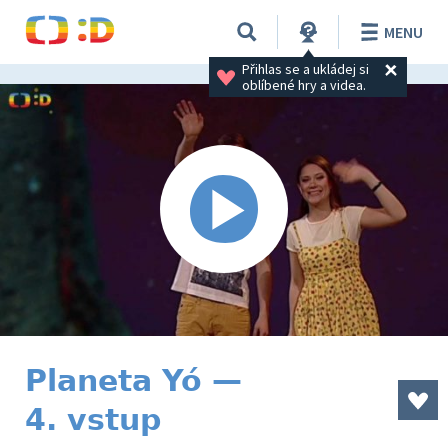
MENU
Přihlas se a ukládej si 
oblíbené hry a videa.
Planeta Yó —
4. vstup